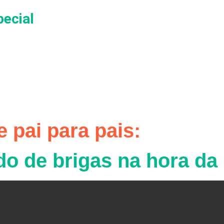
ecial
Horas
Minutos
Segundos
e pai para pais:
o de brigas na hora da 