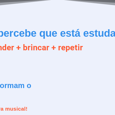
percebe que está estud
der + brincar + repetir
sformam o
a musical!